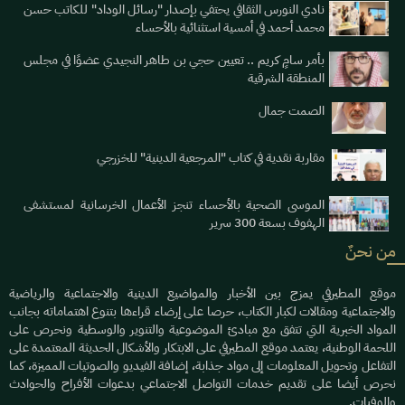
نادي النورس الثقافي يحتفي بإصدار "رسائل الوداد" للكاتب حسن
محمد أحمد في أمسية استثنائية بالأحساء
بأمر سامٍ كريم .. تعيين حجي بن طاهر النجيدي عضوًا في مجلس
المنطقة الشرقية
الصمت جمال
مقاربة نقدية في كتاب "المرجعية الدينية" للخزرجي
الموسى الصحية بالأحساء تنجز الأعمال الخرسانية لمستشفى
الهفوف بسعة 300 سرير
من نحنٌ
موقع المطيرفي يمزج بين الأخبار والمواضيع الدينية والاجتماعية والرياضية
والاجتماعية ومقالات لكبار الكتاب، حرصا على إرضاء قراءها بتنوع اهتماماته بجانب
المواد الخبرية التي تتفق مع مبادئ الموضوعية والتنوير والوسطية ونحرص على
اللحمة الوطنية، يعتمد موقع المطيرفي على الابتكار والأشكال الحديثة المعتمدة على
التفاعل وتحويل المعلومات إلى مواد جذابة، إضافة الفيديو والصوتيات المميزة، كما
نحرص أيضا على تقديم خدمات التواصل الاجتماعي بدعوات الأفراح والحوادث
والوفيات.