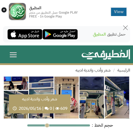
المطيرفي
×
View
حمل التطبيق من متجر Google PLAY
FREE - In Google Play
حمل تطبيق
المطيرفي
الرئيسية
شعر وأدب واندية ادبيه
شعر وأدب واندية ادبيه
2026/05/16
|
0
|
609
: حجم الخط