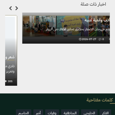
اخبار ذات صلة
شعر وأدب واندية ادبيه
إثراء يختتم مهرجان الصغار بحضور تجاوز الآلاف من الزوار
2026-07-27
0
449
كلمات مفتاحية
الفكر
الخليجي
المناطقية
وفيات
أمير
الجاسم