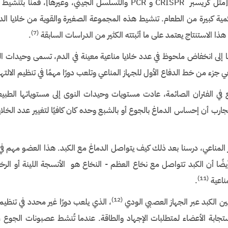
باستخدام أدوات (تقنيات وتكنولوجيات) جينية [مثل كريسبر CRISPR و PCR والتسلسل الجيني، وغيرها]،
 كمية كبيرة من الطعام. تنشيط هذه المجموعة الصغيرة والقوية من خلايا الد
)
(7
ا الاستنتاج يعتمد على ما أثبتته الكثير من الدراسات السابقة
.
 إلى انخفاض ملحوظ في عدد خلايا مناعية معينة في الدم، تسمى وحيدات ال
ي جزء من خط الدفاع الأول للجهاز المناعي وتلعب دورًا مهمًا في تنظيم الالت
 الفئران الصائمة، عادت مستويات وحيدات النوى إلى مستوياتها الطبيعية 
تجارب أن إحساس الدماغ بالجوع أو بالشبع وحده كان كافيًا لتغيير عدد الخلايا
 المناعي، درسنا بعد ذلك كيف يتواصل الدماغ مع الكبد. هذا العضو مهم في
ضًا أن الكبد تتواصل مع نخاع العظم - النخاع هو الأنسجة اللينة أو الر
)
(11
مناعية
.
)
(12
ن الكبد عبر الجهاز العصبي الودي
، الذي يلعب دورًا غير محدد في تنظي
ابة الأعضاء لمتطلبات الإجهاد والطاقة. عندما تُنشط عصبونات الجوع 