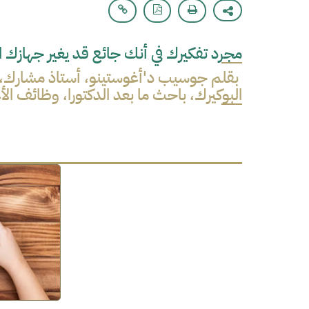
مجرد تفكيرك في أنك جائع قد يغير جهازك ا
بقلم جوسيب د'أغوستينو، أستاذ مشارك، ق
البوكيرك، باحث ما بعد الدكتورا، وظائف ا