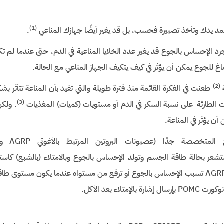
)
(1
د يدك وتأخذ تصبيرة فحسب، بل قد يغير أيضًا جهازك المناعي
.
رد الإحساس بالجوع قد يغير عدد الخلايا المناعية في الدم، حتى عندما لم تك
اغ للجوع يمكن أن يؤثر في كيف يتكيف الجهاز المناعي مع الحالة.
)
(2
ة
طعنت في الفكرة القائمة منذ فترة طويلة والتي تفيد بأن المناعة تتأثر 
)
(3
غيرات الطارئة على نسبة السكر في الدم أو مستويات (كميات) المغذيات
. ولكن
أن يؤثر في المناعة.
ركزنا على نوعين من أنواع 
شعر بحالة طاقة الجسم وتولد الإحساس بالجوع وبالامتلاء (بالشبع) كاستج
الاستشعار. عصبونات البروتين المرتبط بالأغوتي AGRP تسبب الإحساس بالجوع أو ترفع من مستواه عندما يكون مس
ء بعد الأكل.