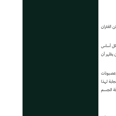
ن الفئران
بشكل أساس
 يظهر أن
خلايا الدماغ المتخصصة جدًا (عصبونات البروتين المرتبط بالأغوتي AGRP وعصبونات
ابة لهذا
توى طاقة الجسم