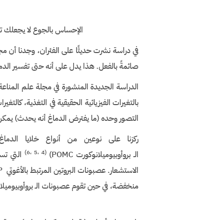
الإحساس بالجوع لا يجعلك تم
في دراسة نشرت حديثًا على الفئران، وجدنا أن مج
صائمةً بالفعل. هذا يدل على أنه حتى تفسير الدم
الدراسة الجديدة المنشورة في مجلة علم المناع
بالتغيرات الفيزيائية الحقيقية في التغذية، كالت
التصور وحده (ما يفترض الدماغ أنه يحدث) يمكن 
)
(6، 5، 4
الـ بروأوبيوميلانوكورت POMC)
التي تست
منخفضة، في حين تقوم عصبونات الـ بروأوبيوميلانوكورت POMC بإرسال إشارة بالإمتلا