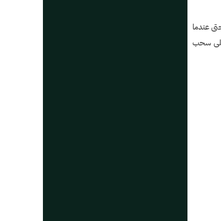
تى عندما
 على سحب