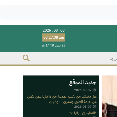
2026 . 08 . 08
08:27:38 am
23 صفر 1448 هـ
 بنا
جديد الموقع
2026-08-07
هل يختلف من يكتب المدينة من داخلها عمن يكتبها
من بعيد؟ العتيق ومشري أنموذجان
2026-08-07
*التعليم في الرقيات* .