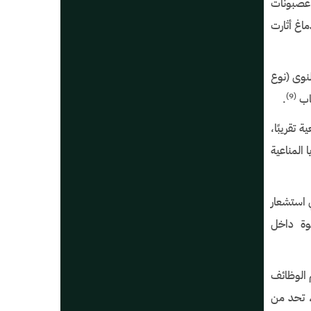
 قمنا بتنشيط عصبونات
ماغ أثارت
نوى (نوع
)
(9
هاب
.
تقريبًا،
 المناعية
 استشعار
خوة داخل
م الوظائف
، تحد من