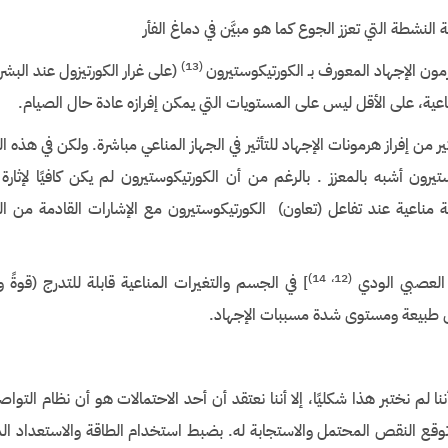
ة النشطة التي تعزز الجوع كما هو مبيَّن في دماغ الفأر
)
(13
مون الإجهاد المعورف بـ الكورتيكوستيرون
(على غرار الكورتيزول عند البشر
لمناعية، على الأقل ليس على المستويات التي يمكن إفرازه عادة حال الصيام.
من إفراز هرمونات الإجهاد للتأثير في الجهاز المناعي مباشرة. ولكن في هذه ال
تيرون أشبه بالمعزز . بالرغم من أن الكورتيكوستيرون لم يكن كافيًا لإثارة 
 مناعية عند تفاعل (تعاون) الكورتيكوستيرون مع الإشارات القادمة من ال
)
(12، 14
 العصبي الودي
] في الجسم والتغيرات المناعية قابلة للتدرج (قوةً و
ى طبيعة ومستوى شدة مسببات الإجهاد.
 لم نختبر هذا شكليًا، إلا أننا نعتقد أن أحد الاحتمالات هو أن نظام التوا
ع النقص المحتمل والاستجابة له. بضبط استخدام الطاقة والاستعداد المنا