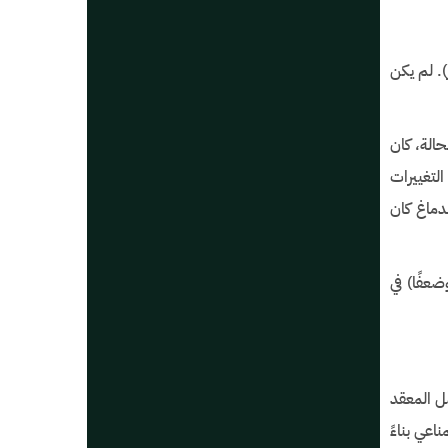
). لم يكن
حالة، كان
التغييرات
دماغ كان
ضعفًا) في
صل المعقد
عي بناءً