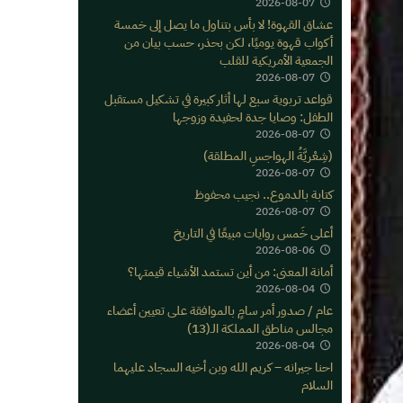
2026-08-07
عشاق القهوة! لا بأس بتناول ما يصل إلى خمسة
أكواب قهوة يوميََا، لكن بحذر، حسب بيان من
الجمعية الأمريكية للقلب
2026-08-07
قواعد تربوية سبع لها أثار كبيرة في تشكيل مستقبل
الطفل: وصايا جدة لحفيدة وزوجها
2026-08-07
(شِعْريَّةُ الهواجسِ المطلقة)
2026-08-07
كتابة بالدموع.. نجيب محفوظ
2026-08-07
أعلى خَمس روايات مبيعًا في التاريخ
2026-08-06
أمانة المعنى: من أين تستمد الأشياء قيمتها؟
2026-08-04
عام / صدور أمر سامٍ بالموافقة على تعيين أعضاء
مجالس مناطق المملكة الـ(13)
2026-08-04
احنا جيرانه – كريم الله وبن أخيه السجاد عليهما
السلام