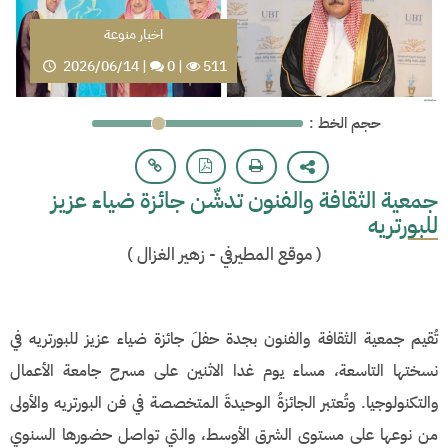
اخبار منوعة
2026/06/14
|
0
|
511
: حجم الخط
جمعية الثقافة والفنون تدشّن جائزة ضياء عزيز
للبورتريه
(
موقع المطيرفي - زهير الغزال
)
​تُقيم جمعية الثقافة والفنون بجدة حفلَ جائزة ضياء عزيز للبورتريه في
نسختها التاسعة، مساء يوم غدا الاثنين على مسرح جامعة الأعمال
والتكنولوجيا. وتُعتبر الجائزةُ الوحيدةَ المتخصصة في فن البورتريه والأولى
من نوعها على مستوى الشرق الأوسط، والتي تواصل حضورها السنوي