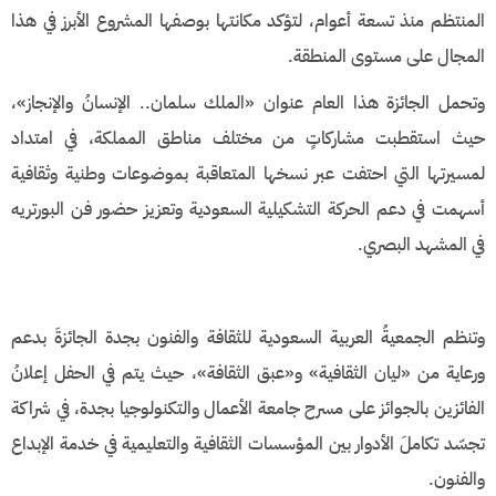
المنتظم منذ تسعة أعوام، لتؤكد مكانتها بوصفها المشروع الأبرز في هذا
المجال على مستوى المنطقة.
​وتحمل الجائزة هذا العام عنوان «الملك سلمان.. الإنسانُ والإنجاز»،
حيث استقطبت مشاركاتٍ من مختلف مناطق المملكة، في امتداد
لمسيرتها التي احتفت عبر نسخها المتعاقبة بموضوعات وطنية وثقافية
أسهمت في دعم الحركة التشكيلية السعودية وتعزيز حضور فن البورتريه
في المشهد البصري.
​وتنظم الجمعيةُ العربية السعودية للثقافة والفنون بجدة الجائزةَ بدعم
ورعاية من «ليان الثقافية» و«عبق الثقافة»، حيث يتم في الحفل إعلانُ
الفائزين بالجوائز على مسرح جامعة الأعمال والتكنولوجيا بجدة، في شراكة
تجسّد تكاملَ الأدوار بين المؤسسات الثقافية والتعليمية في خدمة الإبداع
والفنون.