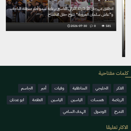
ا
و
اخبار منوعة
في ختام نسخته الثالثة..... حمدان بن محمد يوجّه بمكرمة مليون درهم
للمشاركين في "دبي للرطب"
2026-07-27
0
586
كلمات مفتاحية
الفكر
الخليجي
المناطقية
وفيات
أمير
الجاسم
الرياضة
همسات
الياسين
الياسين
العلامة
ابو عدنان
التدرج
الوصول
الهدف السامي
الاكثر تعليقا