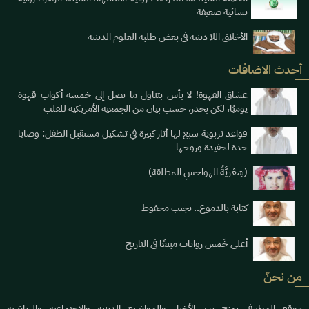
نسائية ضعيفة
الأخلاق اللا دينية في بعض طلبة العلوم الدينية
أحدث الاضافات
عشاق القهوة! لا بأس بتناول ما يصل إلى خمسة أكواب قهوة
يوميََا، لكن بحذر، حسب بيان من الجمعية الأمريكية للقلب
قواعد تربوية سبع لها أثار كبيرة في تشكيل مستقبل الطفل: وصايا
جدة لحفيدة وزوجها
(شِعْريَّةُ الهواجسِ المطلقة)
كتابة بالدموع.. نجيب محفوظ
أعلى خَمس روايات مبيعًا في التاريخ
من نحنٌ
موقع المطيرفي يمزج بين الأخبار والمواضيع الدينية والاجتماعية والرياضية