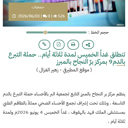
جمعيات
2026/06/03
|
0
|
526
: حجم الخط
تنطلق غداً الخميس لمدة ثلاثة أيام.. حملة التبرع
بالدم9 بمركز برّ النجاح بالمبرز
(
موقع المطيرفي - زهير الغزال
)
ينظم مركز بر النجاح بالمبرز التابع لجمعية البر بالأحساء حملة التبرع بالدم
التاسعة ، وذلك تحت إشراف تجمع الأحساء الصحي ممثلاً بالطاقم الطبي
بمستشفى الملك فهد بالهفوف ، غداً الخميس 4 يونيو 2026م ولمدة
ثلاثة أيام ،