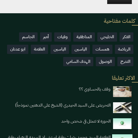
كلمات مفتاحية
الفكر
الخليجي
المناطقية
وفيات
أمير
الجاسم
الرياضة
همسات
الياسين
الياسين
العلامة
ابو عدنان
التدرج
الوصول
الهدف السامي
الاكثر تعليقا
وقف يالحساوي ؟؟
التحريض على السيد الحيدري (الشيخ علي الدهنين نموذجاً)
الحوزة لا تتمثل في شخص واحد
العلامة السيد محمد رضا : رواية استشهاد السيدة الزهراء رواية