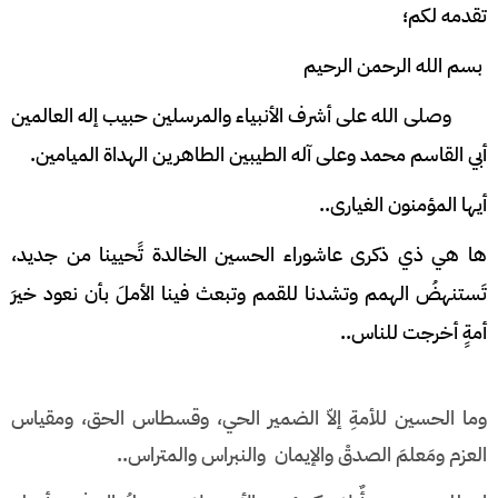
تقدمه لكم؛
بسم الله الرحمن الرحيم
وصلى الله على أشرف الأنبياء والمرسلين حبيب إله العالمين
أبي القاسم محمد وعلى آله الطيبين الطاهرين الهداة الميامين.
أيها المؤمنون الغيارى..
ها هي ذي ذكرى عاشوراء الحسين الخالدة تًحيينا من جديد،
تَستنهضُ الهمم وتشدنا للقمم وتبعث فينا الأملَ بأن نعود خيرَ
أمةٍ أخرجت للناس..
وما الحسين للأمةِ إلاّ الضمير الحي، وقسطاس الحق، ومقياس
العزم ومَعلمَ الصدقْ والإيمان والنبراس والمتراس..