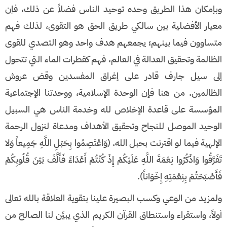
وبإمكان هذا الطريق وحده توحيد الناس فضلاً عن ذلك، فإن
معيار الأفضلية بين سالكي طريق الحق هو التقوى، لذلك فهم
متساوون فيما بينهم؛ يجمعهم هدف واحد وهو التصدي للقوى
الظالمة وتحقيق العدالة في العالم، فهم كقطرات الماء التي تتحول
إلى سيل جارف قادر على إغراق المفسدين وقض عروش
الظالمين. من هنا فإن الوحدة الإسلامية، ووحدتنا الإجتماعية
المؤسسة على قاعدة الإخلاص لله وخدمة الناس هي السبيل
الوحيد الموصل للنجاح وتحقيق الأهداف ومدعاة لنزول الرحمة
الإلهية فيما لو اقترنت بحبل الله. (وَاعْتَصِمُوا بِحَبْلِ اللَّهِ جَمِيعاً وَلا
تَفَرَّقُوا وَاذْكُرُوا نِعْمَةَ اللَّهِ عَلَيْكُمْ إِذْ كُنْتُمْ أَعْدَاءً فَأَلَّفَ بَيْنَ قُلُوبِكُمْ
فَأَصْبَحْتُمْ بِنِعْمَتِهِ إِخْوَاناً).
ولمزيد من الوعي وكسب البصيرة علينا بتقوية العلاقة بالله تعالى
أولاً، واستقراء واستنطاق القرآن الكريم الذي يبيِّن لنا الصالح من