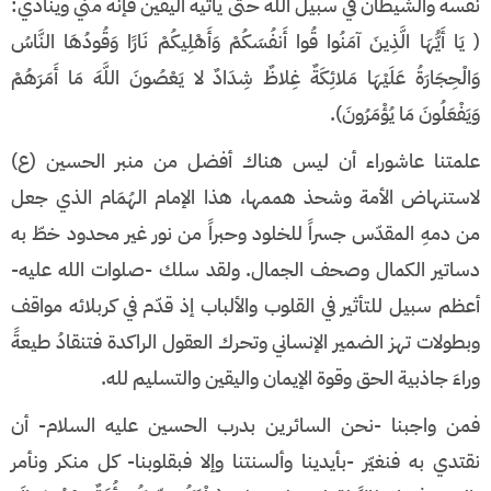
نفسه والشيطان في سبيل الله حتى يأتيه اليقين فإنّه مني وينادي:
( يَا أَيُّهَا الَّذِينَ آمَنُوا قُوا أَنفُسَكُمْ وَأَهْلِيكُمْ نَارًا وَقُودُهَا النَّاسُ
وَالْحِجَارَةُ عَلَيْهَا مَلائِكَةٌ غِلاظٌ شِدَادٌ لا يَعْصُونَ اللَّهَ مَا أَمَرَهُمْ
وَيَفْعَلُونَ مَا يُؤْمَرُونَ).
علمتنا عاشوراء أن ليس هناك أفضل من منبر الحسين (ع)
لاستنهاض الأمة وشحذ هممها، هذا الإمام الهُمَام الذي جعل
من دمهِ المقدّس جسراً للخلود وحبراً من نور غير محدود خطّ به
دساتير الكمال وصحف الجمال. ولقد سلك -صلوات الله عليه-
أعظم سبيل للتأثير في القلوب والألباب إذ قدّم في كربلائه مواقف
وبطولات تهز الضمير الإنساني وتحرك العقول الراكدة فتنقادُ طيعةً
وراءَ جاذبية الحق وقوة الإيمان واليقين والتسليم لله.
فمن واجبنا -نحن السائرين بدرب الحسين عليه السلام- أن
نقتدي به فنغيّر -بأيدينا وألسنتنا وإلا فبقلوبنا- كل منكر ونأمر