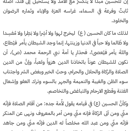
إن للحسين مبدأٌ لا ينكسرُ مع الأمد ولا يستحيلُ إلى فند، أصله
ثابتٌ وفرعهُ في السماء، غراسه العزة والإباء وثماره الرضوان
والخلود.
لذلك ما كان الحسين ( ع) ليخرج لهوا ولا أشِرا ولا بَطِرا ولا مُفسِدا
ولا ظَالما ولا حباً في الدنيا وزينتها، إنما وجد الشيطان يأَمر فيُطاع،
واللهُ يأمر فيُعصى!، فحذارِ يا أمةَ نبي الرحمة محمد (ص)، أن
نكون للشيطان عوناً باتخاذنا الدين هزواً ولعباً، وإنَّ من الدين
الصلاة والزكاة والحلال والحرام، وحبَّ الخير وبغض الشر واجتناب
سوء الظن والغيبة والنميمة والجهر بالسوء وترك العفو وإشعال
الفتنة وقطع الارحام والتباغض والتخاصم.
وكأنَّ الحسين (ع) في قيامه يقول لأُمة جده: من أقام الصلاة فإنّه
منّي ومن آتى الزكاةَ فإنه منّي ومن أمر بالمعروف ونهى عن المنكر
فإنّه منّي ومن عبد الله مخلصاً له الدين فإنّه منّي ومن جاهد