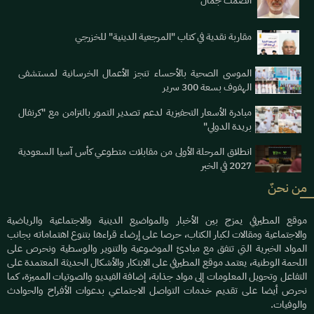
الصمت جمال
مقاربة نقدية في كتاب "المرجعية الدينية" للخزرجي
الموسى الصحية بالأحساء تنجز الأعمال الخرسانية لمستشفى
الهفوف بسعة 300 سرير
مبادرة الأسعار التحفيزية لدعم تصدير التمور بالتزامن مع "كرنفال
بريدة الدولي"
انطلاق المرحلة الأولى من مقابلات متطوعي كأس آسيا السعودية
2027 في الخبر
من نحنٌ
موقع المطيرفي يمزج بين الأخبار والمواضيع الدينية والاجتماعية والرياضية
والاجتماعية ومقالات لكبار الكتاب، حرصا على إرضاء قراءها بتنوع اهتماماته بجانب
المواد الخبرية التي تتفق مع مبادئ الموضوعية والتنوير والوسطية ونحرص على
اللحمة الوطنية، يعتمد موقع المطيرفي على الابتكار والأشكال الحديثة المعتمدة على
التفاعل وتحويل المعلومات إلى مواد جذابة، إضافة الفيديو والصوتيات المميزة، كما
نحرص أيضا على تقديم خدمات التواصل الاجتماعي بدعوات الأفراح والحوادث
والوفيات.