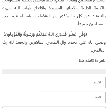
بالكلمة الطيبة والأخلاق الحميدة والالتزام بأوامر الله ونهيه
والابتعاد عن كل ما يؤدّي إلى البغضاء والشحناء فيما بين
المسلمين جميعاً.
(وَقُلِ اعْمَلُوا فَسَيَرَى اللَّهُ عَمَلَكُمْ وَرَسُولُهُ وَالْمُؤْمِنُونَ)
وصلى الله على محمد وآل الطيبين الطاهرين والحمد لله ربِّ
العالمين.
للقراءة كاملة هنا