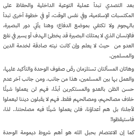
بعد التصدي تبدأ عملية التوعية الداخلية والحفاظ على
المكتسبات الإسلامية، وفي نفس الوقت، أو في خطوة أخرى تبدأ
بالهجوم ولا تكتفي بموضع الدفاع؛ وهنا يأتي دور البصيرة،
فالإنسان الذي لا يمتلك البصيرة قد يخطئ الهدف أو يسير في نفع
العدو من حيث لا يعلم وإن كانت نيته صادقة لخدمة الدين
والمسلمين.
وهاتان المسألتان تستلزمان رصَّ صفوف الوحدة والتأكيد عليها،
والعمل بها بين المسلمين، هذا من جانب. ومن جانب آخر عدم
حسن الظن بالعدو والمستكبرين أبدًا، فهم لن يعملوا شيئًا
خلاف مصالحهم، ومصالحهم فقط. فهم لا يقبلون ديننا ليعملوا
لأجلنا؛ بل هم أعداؤنا، فلن يعملوا شيئًا فيه مصلحتنا.. لذا،
فاستيقظوا!
كما إن الاعتصام بحبل الله هو أهم شروط ديمومة الوحدة