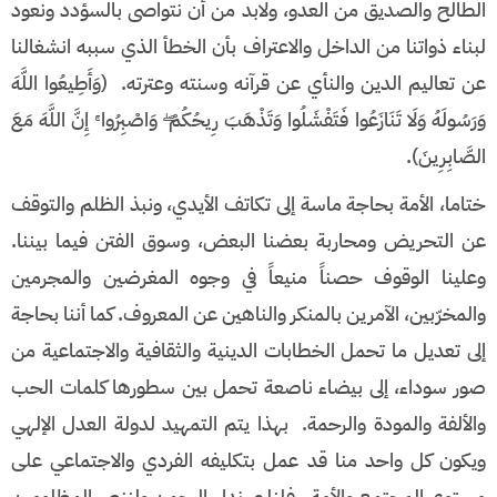
الطالح والصديق من العدو، ولابد من أن نتواصى بالسؤدد ونعود
لبناء ذواتنا من الداخل والاعتراف بأن الخطأ الذي سببه انشغالنا
عن تعاليم الدين والنأي عن قرآنه وسنته وعترته. (وَأَطِيعُوا اللَّهَ
وَرَسُولَهُ وَلَا تَنَازَعُوا فَتَفْشَلُوا وَتَذْهَبَ رِيحُكُمْ ۖ وَاصْبِرُوا ۚ إِنَّ اللَّهَ مَعَ
الصَّابِرِينَ).
ختاما، الأمة بحاجة ماسة إلى تكاتف الأيدي، ونبذ الظلم والتوقف
عن التحريض ومحاربة بعضنا البعض، وسوق الفتن فيما بيننا.
وعلينا الوقوف حصناً منيعاً في وجوه المغرضين والمجرمين
والمخرّبين، الآمرين بالمنكر والناهين عن المعروف. كما أننا بحاجة
إلى تعديل ما تحمل الخطابات الدينية والثقافية والاجتماعية من
صور سوداء، إلى بيضاء ناصعة تحمل بين سطورها كلمات الحب
والألفة والمودة والرحمة. بهذا يتم التمهيد لدولة العدل الإلهي
ويكون كل واحد منا قد عمل بتكليفه الفردي والاجتماعي على
مستوى المجتمع والأمة. فلنلبي نداء الرحمن ولننصر المظلومين