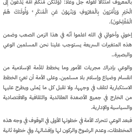
بالمعروف امتثالاً لقوله جل وعلا: (وَلْتَكُن مِّنكُمْ أُمَّةٌ يَدْعُونَ إِلَى
الْخَيْرِ وَيَأْمُرُونَ بِالْمَعْرُوفِ وَيَنْهَوْنَ عَنِ الْمُنكَرِ ۚ وَأُولَئكَ هُمُ
الْمُفْلِحُونَ).
إخوتي وأخواتي في الله اعلموا أنّه في هذا الزمن الصعب وضمن
هذه المتغيرات السريعة يستوجب علينا نحن المسلمين الوعي
والبصيرة..
والوعي بإدراك مجريات الأمور وما يخطط للأمة الإسلامية من
انقسام وضياع وإسلام بلا مسلمين. وعلى الأمة أن تعيّ الخطط
الاستكبارية لتقف في وجهها، ولا تقبل كل ما يُملى ويطرح عليها
من الخارج في جميع الأصعدة العقائدية والثقافية والاقتصادية
والسياسية والإدارية.
فبعد الوعي تتحرك الأمة في خطوتها الأولى في الوقوف في وجه هذه
المخططات، وعدم الرضوخ والركون لها وإفشالها، وفي خطوة ثانية