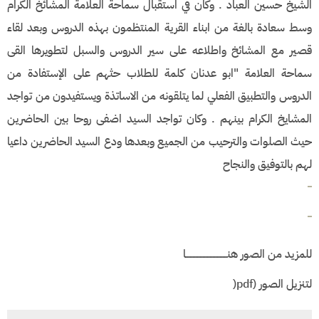
الشيخ حسين العباد . وكان في استقبال سماحة العلامة المشائخ الكرام
وسط سعادة بالغة من ابناء القرية المنتظمون بهذه الدروس وبعد لقاء
قصير مع المشائخ واطلاعه على سير الدروس والسبل لتطويرها القى
سماحة العلامة "ابو عدنان كلمة للطلاب حثهم على الإستفادة من
الدروس والتطبيق الفعلي لما يتلقونه من الاساتذة ويستفيدون من تواجد
المشايخ الكرام بينهم . وكان تواجد السيد اضفى روحا بين الحاضرين
حيث الصلوات والترحيب من الجميع وبعدها ودع السيد الحاضرين داعيا
لهم بالتوفيق والنجاح
للمزيد من الصور هنـــــــــــــــــــــــــــــا
لتنزيل الصور (pdf(