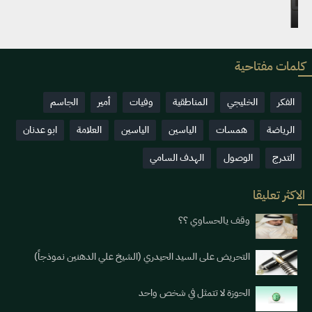
2022-06-15
8925
كلمات مفتاحية
الفكر
الخليجي
المناطقية
وفيات
أمير
الجاسم
الرياضة
همسات
الياسين
الياسين
العلامة
ابو عدنان
التدرج
الوصول
الهدف السامي
الاكثر تعليقا
وقف يالحساوي ؟؟
التحريض على السيد الحيدري (الشيخ علي الدهنين نموذجاً)
الحوزة لا تتمثل في شخص واحد