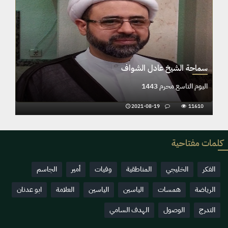
ف
سماحة الشيخ عادل الشواف
اليوم التاسع محرم 1443
2021-08-19
11610
كلمات مفتاحية
الفكر
الخليجي
المناطقية
وفيات
أمير
الجاسم
الرياضة
همسات
الياسين
الياسين
العلامة
ابو عدنان
التدرج
الوصول
الهدف السامي