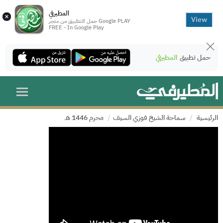
المطيرفي
×
View
حمل التطبيق من متجر Google PLAY
FREE - In Google Play
حمل تطبيق
المطيرفي
الرئيسية
سماحة الشيخ فوزي السيف
محرم 1446 هـ