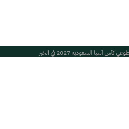
أس آسيا السعودية 2027 في الخبر
دير عام التعليم بالمحافظة ويطّلع على نظام التعليم العام
تماعي قد يؤثر سلبًا في أداء الأطفال الدراسي
ها عمن يكتبها من بعيد؟ العتيق ومشري أنموذجان