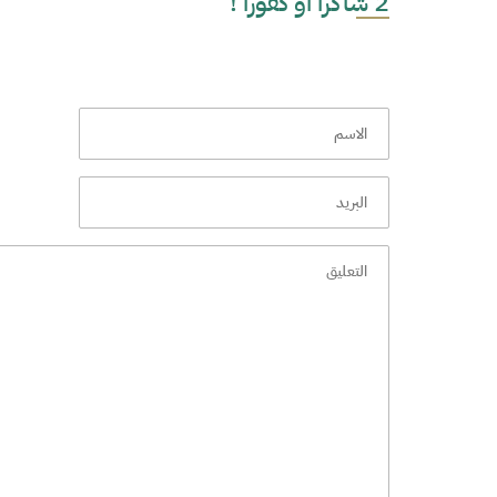
2 شاكرا او كفورا !