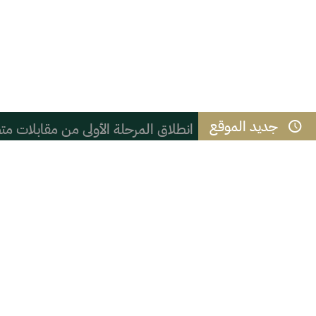
جديد الموقع
انطلاق المرحلة الأولى من مقابلات متطوعي ك
سعادة وكيل محافظة الأحساء يستقبل م
الاستخدام المبكر لوسائل التواصل الاج
العزيمة ثم المثابرة
هل يختلف من يكتب المدينة من داخل
*التعليم في الرقيات* .