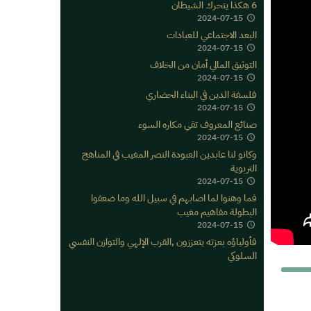
6 هكذا يتحرك الشيطان
2024-07-15
البعد الاجتماعي للعبادات
2024-07-15
التوثيق المالي أمان من الخلاف
2024-07-15
فلسفة الدين في البناء الحضاري
2024-07-15
صنائع المعروف تقي مكاره السوء
2024-07-15
وكانو لنا عابدين العبودة النصر المغيب في المناهج
التربوية
2024-07-15
فما وهنوا لما اصابهم في سبيل الله وما ضعفوا
البطولة مفاهيم مغيب
2024-07-15
فأولياؤه بعزته يتعززون ,القرب الإلهي والتوازن النفسي
السلوكي