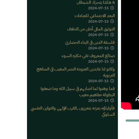
6 هكذا يتحرك الشيطان
2024-07-15
البعد الاجتماعي للعبادات
2024-07-15
التوثيق المالي أمان من الخلاف
2024-07-15
فلسفة الدين في البناء الحضاري
2024-07-15
صنائع المعروف تقي مكاره السوء
2024-07-15
وكانو لنا عابدين العبودة النصر المغيب في المناهج
التربوية
2024-07-15
فما وهنوا لما اصابهم في سبيل الله وما ضعفوا
البطولة مفاهيم مغيب
2024-07-15
فأولياؤه بعزته يتعززون ,القرب الإلهي والتوازن النفسي
السلوكي