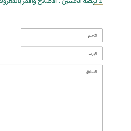
1 نهضة الحسين : الاصلاح والامر بالمعروف 2/1/1443 هـ