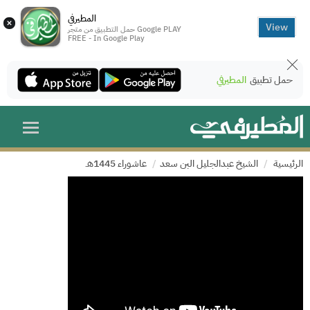
المطيرفي
×
View
حمل التطبيق من متجر Google PLAY
FREE - In Google Play
حمل تطبيق
المطيرفي
الرئيسية
الشيخ عبدالجليل البن سعد
عاشوراء 1445هـ