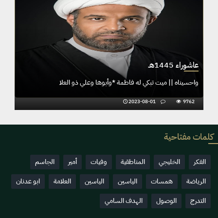
عاشوراء 1445هـ
واحسيناه || ميت تبكي له فاطمة *وأبوها وعلي ذو العلا
2023-08-01
9762
كلمات مفتاحية
الفكر
الخليجي
المناطقية
وفيات
أمير
الجاسم
الرياضة
همسات
الياسين
الياسين
العلامة
ابو عدنان
التدرج
الوصول
الهدف السامي