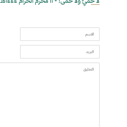
لا حميّ ولا حمى! - ١١ محرم الحرام ١٤٤٤هـ