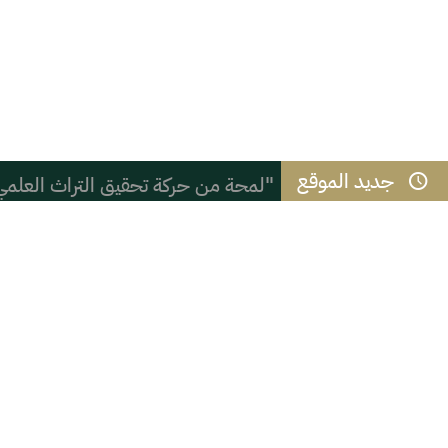
جديد الموقع
"لمحة من حركة تحقيق التراث العلمي
نادي ملهم يطلق باقة من البرامج الرقم
( ( شعب الموز ) )
المائز بين الذكاء والحكمة
القوس الحركي وجلسة التشهد في الصل
التعنصر والعنصرية السادية