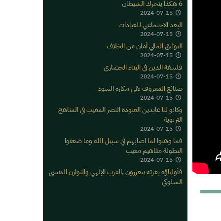
6 هكذا يتحرك الشيطان
2024-07-15
البعد الاجتماعي للعبادات
2024-07-15
التوثيق المالي أمان من الخلاف
2024-07-15
فلسفة الدين في البناء الحضاري
2024-07-15
صنائع المعروف تقي مكاره السوء
2024-07-15
وكانو لنا عابدين العبودة النصر المغيب في المناهج
التربوية
2024-07-15
فما وهنوا لما اصابهم في سبيل الله وما ضعفوا
البطولة مفاهيم مغيب
2024-07-15
فأولياؤه بعزته يتعززون ,القرب الإلهي والتوازن النفسي
السلوكي