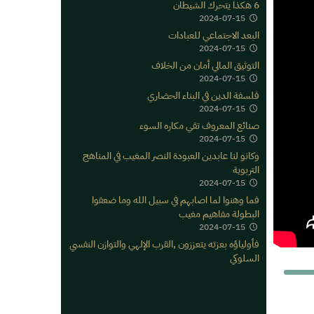
6 هكذا يتحرك الشيطان
2024-07-15
البعد الاجتماعي للعبادات
2024-07-15
التوثيق المالي أمان من الخلاف
2024-07-15
فلسفة الدين في البناء الحضاري
2024-07-15
صنائع المعروف تقي مكاره السوء
2024-07-15
وكانو لنا عابدين العبودة النصر المغيب في المناهج
التربوية
2024-07-15
فما وهنوا لما اصابهم في سبيل الله وما ضعفوا
البطولة مفاهيم مغيب
2024-07-15
فأولياؤه بعزته يتعززون ,القرب الإلهي والتوازن النفسي
السلوكي