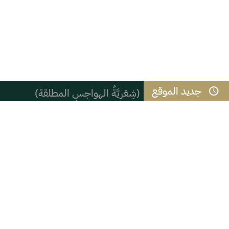
جديد الموقع
(شِعْريَّةُ الهواجسِ المطلقة)
كتابة بالدموع.. نجيب محفوظ
أعلى خَمس روايات مبيعًا في التاريخ
أمانة المعنى: من أين تستمد الأشياء 
عام / صدور أمر سامٍ بالموافقة على تع
احنا جيرانه – كريم الله وبن أخيه ال