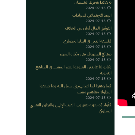
6 هكذا يتحرك الشيطان
2024-07-15
البعد الاجتماعي للعبادات
2024-07-15
التوثيق المالي أمان من الخلاف
2024-07-15
فلسفة الدين في البناء الحضاري
2024-07-15
صنائع المعروف تقي مكاره السوء
2024-07-15
وكانو لنا عابدين العبودة النصر المغيب في المناهج
التربوية
2024-07-15
فما وهنوا لما اصابهم في سبيل الله وما ضعفوا
البطولة مفاهيم مغيب
2024-07-15
فأولياؤه بعزته يتعززون ,القرب الإلهي والتوازن النفسي
السلوكي