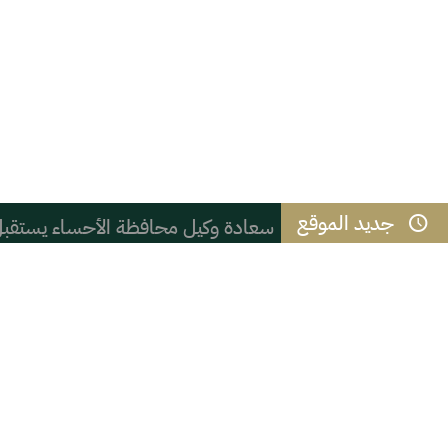
جديد الموقع
سعادة وكيل محافظة الأحساء يستقبل م
الاستخدام المبكر لوسائل التواصل الاج
العزيمة ثم المثابرة
هل يختلف من يكتب المدينة من داخل
*التعليم في الرقيات* .