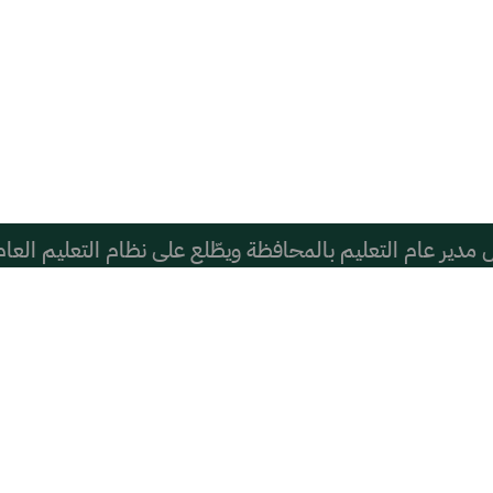
دير عام التعليم بالمحافظة ويطّلع على نظام التعليم العام
تماعي قد يؤثر سلبًا في أداء الأطفال الدراسي
ها عمن يكتبها من بعيد؟ العتيق ومشري أنموذجان