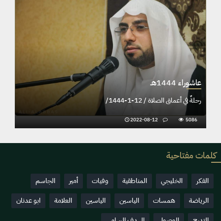
عاشوراء 1444هـ
جورا / 11-1-1444
رحلةٌ في أعماق الصلاة / 12-1-1444/
2022-08-12
5086
2022-08
كلمات مفتاحية
الفكر
الخليجي
المناطقية
وفيات
أمير
الجاسم
الرياضة
همسات
الياسين
الياسين
العلامة
ابو عدنان
التدرج
الوصول
الهدف السامي