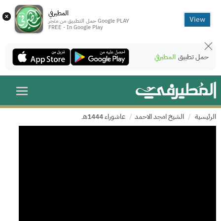
المطيرفي
×
View
حمل التطبيق من متجر Google PLAY
FREE - In Google Play
حمل تطبيق
المطيرفي
الرئيسية
الشيخ امجد الاحمد
عاشوراء 1444هـ