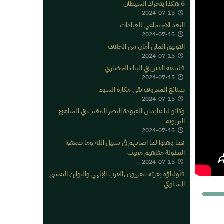
6 هكذا يتحرك الشيطان
2024-07-15
البعد الاجتماعي للعبادات
2024-07-15
التوثيق المالي أمان من الخلاف
2024-07-15
فلسفة الدين في البناء الحضاري
2024-07-15
صنائع المعروف تقي مكاره السوء
2024-07-15
وكانو لنا عابدين العبودة النصر المغيب في المناهج
التربوية
2024-07-15
فما وهنوا لما اصابهم في سبيل الله وما ضعفوا
البطولة مفاهيم مغيب
2024-07-15
فأولياؤه بعزته يتعززون ,القرب الإلهي والتوازن النفسي
السلوكي