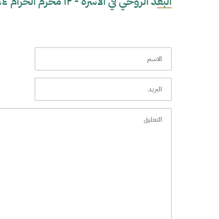
البعد الروحي في الأسرة - ١٢ محرم الحرام ١٤٤٤هـ