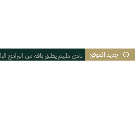
جديد الموقع
نادي ملهم يطلق باقة من البرامج الرقم
( ( شعب الموز ) )
المائز بين الذكاء والحكمة
القوس الحركي وجلسة التشهد في الصل
التعنصر والعنصرية السادية
فنان الكاريكاتير أمين الحباره يحصد ب