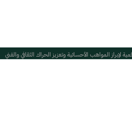
ية لإبراز المواهب الأحسائية وتعزيز الحراك الثقافي والفني
اة
رونزية فري كارتون ويب في الصين