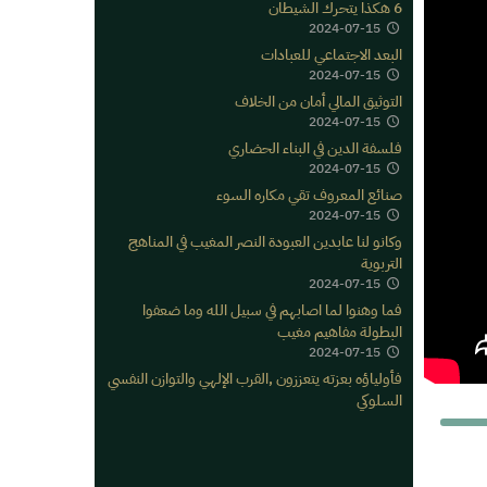
6 هكذا يتحرك الشيطان
2024-07-15
البعد الاجتماعي للعبادات
2024-07-15
التوثيق المالي أمان من الخلاف
2024-07-15
فلسفة الدين في البناء الحضاري
2024-07-15
صنائع المعروف تقي مكاره السوء
2024-07-15
وكانو لنا عابدين العبودة النصر المغيب في المناهج
التربوية
2024-07-15
فما وهنوا لما اصابهم في سبيل الله وما ضعفوا
البطولة مفاهيم مغيب
2024-07-15
فأولياؤه بعزته يتعززون ,القرب الإلهي والتوازن النفسي
السلوكي