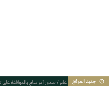
جديد الموقع
عام / صدور أمر سامٍ بالموافقة على تع
احنا جيرانه – كريم الله وبن أخيه ال
مسيرة خلود