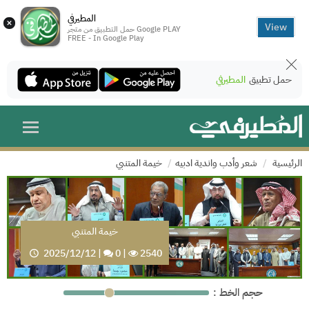
المطيرفي
×
View
حمل التطبيق من متجر Google PLAY
FREE - In Google Play
حمل تطبيق
المطيرفي
الرئيسية
شعر وأدب واندية ادبيه
خيمة المتنبي
خيمة المتنبي
2025/12/12
|
0
|
2540
: حجم الخط