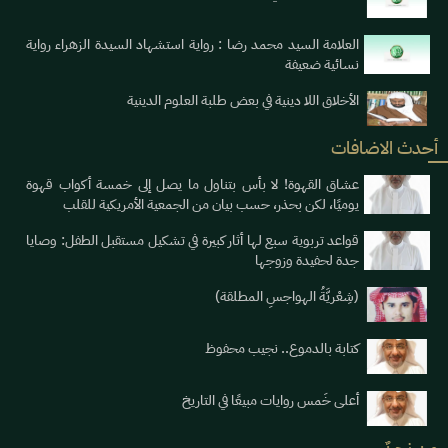
العلامة السيد محمد رضا : رواية استشهاد السيدة الزهراء رواية
نسائية ضعيفة
الأخلاق اللا دينية في بعض طلبة العلوم الدينية
أحدث الاضافات
عشاق القهوة! لا بأس بتناول ما يصل إلى خمسة أكواب قهوة
يوميََا، لكن بحذر، حسب بيان من الجمعية الأمريكية للقلب
قواعد تربوية سبع لها أثار كبيرة في تشكيل مستقبل الطفل: وصايا
جدة لحفيدة وزوجها
(شِعْريَّةُ الهواجسِ المطلقة)
كتابة بالدموع.. نجيب محفوظ
أعلى خَمس روايات مبيعًا في التاريخ
من نحنٌ