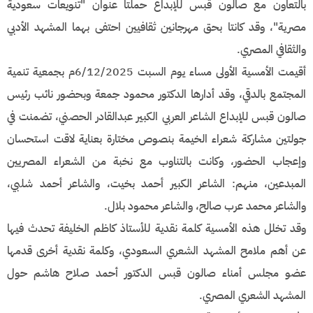
بالتعاون مع صالون قبس للإبداع حملتا عنوان "تنويعات سعودية
مصرية"، وقد كانتا بحق مهرجانين ثقافيين احتفى بهما المشهد الأدبي
والثقافي المصري.
أقيمت الأمسية الأولى مساء يوم السبت 6/12/2025م بجمعية تنمية
المجتمع بالدقي، وقد أدارها الدكتور محمود جمعة وبحضور نائب رئيس
صالون قبس للإبداع الشاعر العربي الكبير عبدالقادر الحصني، تضمنت في
جولتين مشاركة شعراء الخيمة بنصوص مختارة بعناية لاقت استحسان
وإعجاب الحضور، وكانت بالتناوب مع نخبة من الشعراء المصريين
المبدعين، منهم: الشاعر الكبير أحمد بخيت، والشاعر أحمد شلبي،
والشاعر محمد عرب صالح، والشاعر محمود بلال.
وقد تخلل هذه الأمسية كلمة نقدية للأستاذ كاظم الخليفة تحدث فيها
عن أهم ملامح المشهد الشعري السعودي، وكلمة نقدية أخرى قدمها
عضو مجلس أمناء صالون قبس الدكتور أحمد صلاح هاشم حول
المشهد الشعري المصري.