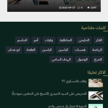
ي ثلاثة زهرات شعرية
2025-09-17
0
2307
2025-09
كلمات مفتاحية
الفكر
الخليجي
المناطقية
وفيات
أمير
الجاسم
الرياضة
همسات
الياسين
الياسين
العلامة
ابو عدنان
التدرج
الوصول
الهدف السامي
الاكثر تعليقا
وقف يالحساوي ؟؟
التحريض على السيد الحيدري (الشيخ علي الدهنين نموذجاً)
الحوزة لا تتمثل في شخص واحد