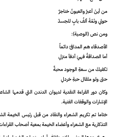
من أينَ أعبرُ والعيونُ خناجرٌ
حولي وثمّةَ ألفُ بابٍ للجسدْ
ومن نص (الوصية):
الأصدقاء هم المدافئ دائماً
أما الصداقةُ فهيَ أدفأ منزلِ
تكفيكَ من سعةِ الوجود محبةٌ
حتى ولو مثقال حبةِ خردلِ
وكان دور القراءة النقدية لديوان الدندن التي قدمها الشاع
الإشارات والوقفات الفنية.
ختاما تم تكريم الشعراء والنقاد من قبل رئيس الخيمة 
التذكارية مع الشعراء وأعضاء الخيمة بمعية أصحاب القراءات