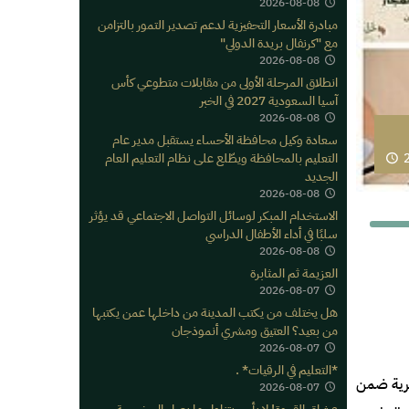
2026-08-08
مبادرة الأسعار التحفيزية لدعم تصدير التمور بالتزامن
مع "كرنفال بريدة الدولي"
2026-08-08
انطلاق المرحلة الأولى من مقابلات متطوعي كأس
آسيا السعودية 2027 في الخبر
2026-08-08
سعادة وكيل محافظة الأحساء يستقبل مدير عام
التعليم بالمحافظة ويطّلع على نظام التعليم العام
2
الجديد
2026-08-08
الاستخدام المبكر لوسائل التواصل الاجتماعي قد يؤثر
سلبًا في أداء الأطفال الدراسي
2026-08-08
العزيمة ثم المثابرة
2026-08-07
هل يختلف من يكتب المدينة من داخلها عمن يكتبها
من بعيد؟ العتيق ومشري أنموذجان
2026-08-07
*التعليم في الرقيات* .
عرية ضمن
2026-08-07