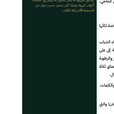
عشاق القهوة! لا بأس بتناول ما يصل إلى خمسة
شاعر إبراهيم الحاجي،
أكواب قهوة يوميََا، لكن بحذر، حسب بيان من
الجمعية الأمريكية للقلب
صة،لكنّها
ء الشباب
ة إلى على
 والرطوبة
قِ ثلاثةِ
ال.
والكلمات،
ن) والتي