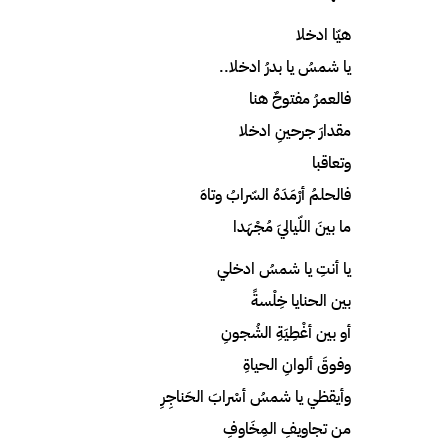
هيّا ادخلا
يا شمسُ يا بدرُ ادخلا..
فالعمرُ مفتوحٌ هنا
مقدارَ جرحينِ ادخلا
وتعاقبا
فالحلمُ أرْمَدَهُ السّرابُ وتاهَ
ما بينَ اللّياليَ مُجْهَدا
يا أنتِ يا شمسُ ادخلي
بين الحنايا خِلْسةً
أو بين أغْطِيَةِ الشُجونِ
وفوقَ ألوانِ الحياةِ
وأيقظي يا شمسُ أسْرابَ الحَناجِرِ
من تجاويفِ المِخَاوفِ