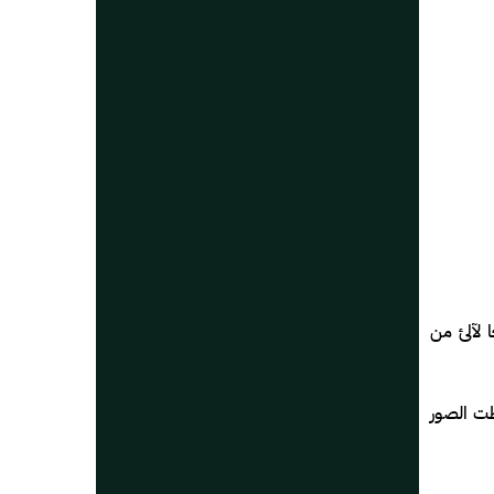
ا لآلئ من
طت الصور