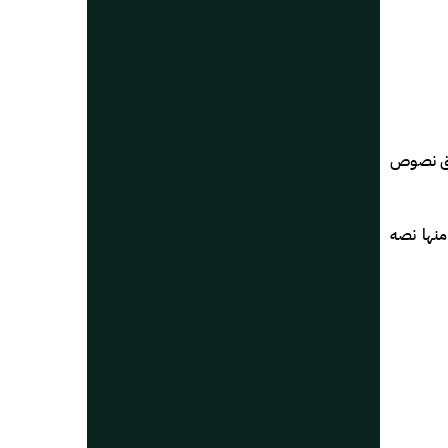
وفق نصوص
منها نصه