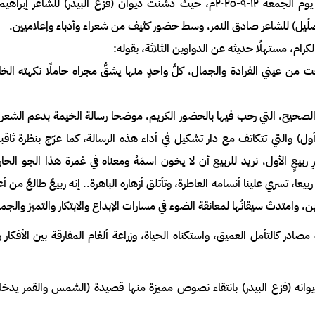
مبادرتها (مجاز أول) بالتعاون مع دار تشكيل، وذلك مساء يوم الجمعة ١٢-٩-٢٠٢٥م، حيث دشنت ديوان (فزع البيدر) لل
لّيل) للشاعر صادق النمر، وسط حضور كثيف من شعراء وأدباء وإعلاميين.
ام، مستهلًا حديثه عن الدواوين الثلاثة، بقوله:
رعت من عيني الفرادة والجمال، كلُّ واحدٍ منها يشقُّ مجراه حاملًا نكهته الخا
الصحيح، التي رحب فيها بالحضور الكريم، موضحا رسالة الخيمة بدعم الشعرا
ول) والتي تتكاتف مع دار تشكيل في أداء هذه الرسالة، كما عرّج بنظرة ثاقب
يعٍ الأول، نريد للربيع أن لا يخون اسمَهُ ومعناه في غمرة هذا الجو الحار
، تسري علينا أنسامه العاطرة، وتأتلق أزهاره الباهرة.. إنه ربيعٌ طالعٌ من أعما
ين، وامتدتْ سيقانُها لمعانقة الضوء في مسارات الإبداع والابتكار والتميز والجم
صادر كالتأمل العميق، واستكناه الحياة، وزراعة ألغام المفارقة بين الأفكار 
يوانه (فزع البيدر) بانتقاء نصوص مميزة منها قصيدة (الشمس والقمر يدخلا