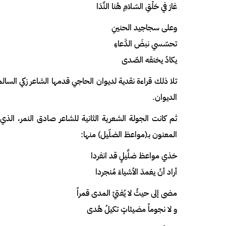
غارَ في حَلْقِ السّلامِ هُنا النِّدَا
وعلى سجاجيد الحنينِ
تحسّسي نبضَ الدَّعاءِ
يكادُ يخنقه الصّدى
تلا ذلك قراءة نقدية لديوان الحاجي قدمها الشاعر زكي ال
الديوان.
ثم كانت الجولة الشعرية الثانية للشاعر صادق النمر، ال
المعنون بـ(مواعظ الضلّيل) منها:
خذي مواعظ ضلِّيلٍ قد انفردا
أراد أنْ يغمدَ الأشياءَ مُنجردا
مضى إلى حيثُ لا يُفتيْ المدى قمراً
و لا نجوماً مضيئاتٍ تكيلُ هُدى