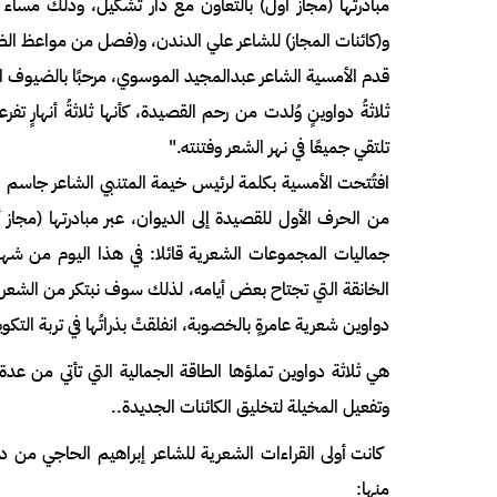
و(كائنات المجاز) للشاعر علي الدندن، و(فصل من مواعظ الض
قدم الأمسية الشاعر عبدالمجيد الموسوي، مرحبًا بالضيوف الكر
ثلاثةُ دواوينٍ وُلدت من رحم القصيدة، كأنها ثلاثةُ أنهارٍ تف
تلتقي جميعًا في نهر الشعر وفتنته."
افتُتحت الأمسية بكلمة لرئيس خيمة المتنبي الشاعر جاسم 
من الحرف الأول للقصيدة إلى الديوان، عبر مبادرتها (مجاز أ
جماليات المجموعات الشعرية قائلا: في هذا اليوم من شهرِ رب
الخانقة التي تجتاح بعض أيامه، لذلك سوف نبتكر من الشعر ربيعا
دواوين شعرية عامرةٍ بالخصوبة، انفلقتْ بذراتُها في تربة التكو
هي ثلاثة دواوين تملؤها الطاقة الجمالية التي تأتي من عدة م
وتفعيل المخيلة لتخليق الكائنات الجديدة..
كانت أولى القراءات الشعرية للشاعر إبراهيم الحاجي من د
منها: