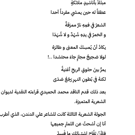
مبللاً بأناشيدٍ ملائكةٍ
عطفاً له حين يمشي مفرداً أحدا
الشعرُ في فمِهِ نارٌ ممزقةٌ
و الخمرُ في يدِهِ شَهْدٌ و لا شُهَدَا
يكادُ أنْ يُمسِكَ المعنى و طائرَهُ
لولا ضجيجُ مجازٍ جاءَ محتشدا ..!
يمرُّ بينَ حلوقِ الريحِ أغنيةً
لكنهُ في بُطونِ النهرِ رَجْعُ صَدَى
بعد ذلك قدم الناقد محمد الحميدي قراءته النقدية لديوان ال
الشعرية المتميزة.
الجولة الشعرية الثالثة كانت للشاعر علي الدندن، الذي أطر
أنا إن أشحتُ عن الثمارِ جميعِها
فلأنّ تفّاح اشتهائِك ما فَسدْ