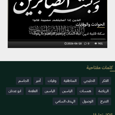
الحوادث والوفايات
سكتة قلبية تنهي حياة الشاب إبراهيم البراهيم بالهفوف
2026-06-18
0
901
كلمات مفتاحية
الفكر
الخليجي
المناطقية
وفيات
أمير
الجاسم
الرياضة
همسات
الياسين
الياسين
العلامة
ابو عدنان
التدرج
الوصول
الهدف السامي
الاكثر تعليقا