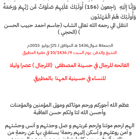
وَإِنَّـا إِلَيْهِ
رَاجِعونَ (156) أُولَـئِكَ عَلَيْهِمْ صَلَوَاتٌ مِّن رَّبِّهِمْ وَرَحْمَةٌ
وَأُولَـئِكَ هُمُ الْمُهْتَدُون
انتقل الي رحمه الله تعالى الشاب (جاسم احمد حبيب الحسن
) (الحجي )
الجمعة
8 شوال1436 هـ الموافق لـ 25
إ يوليو 2015م
التشيع والدفن يوم السبت 9/ 10/1436 في مقبرة المطيرفي
الفاتحه
للرجال في حسينة المصطفى (اللرجال ) عصرا وليلا
للنساء في حسينية المهنا بالمطيرفي
عظم الله أجوركم ورحم موتاكم وموتى المؤمنين والمؤمنات
وأحسن الله لتا ولكم حسن العاقبة
الهم ارحم موتنا وارحم غربتهم و صل وحدتهم و آنس وحشتهم
و آمن روعتهم و أسكن إليهم رحمة ً يستغني بها عن رحمةِ من
سواك و ألحقهم بمن كانوا يتولونهم من محمد و ال محمد