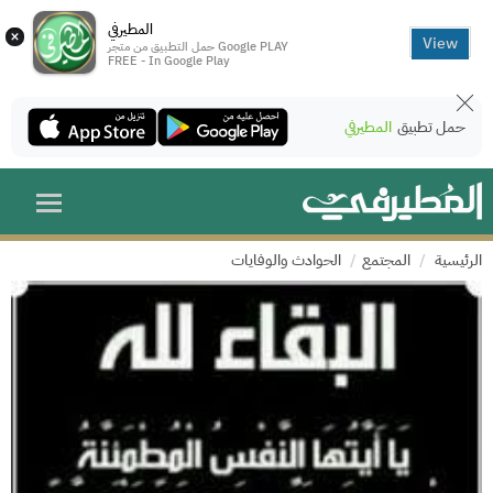
المطيرفي
×
View
حمل التطبيق من متجر Google PLAY
FREE - In Google Play
حمل تطبيق
المطيرفي
الرئيسية
المجتمع
الحوادث والوفايات