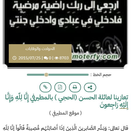
الحوادث والوفايات
2015/07/25
|
0
|
8703
: حجم الخط
تعازينا لعائلة الحسن (الحجي ) بالمطيرفي إِنَّا لِلّهِ وَإِنَّـا
إِلَيْهِ رَاجِعونَ
(
موقع المطيرفي
)
قال تعالى: وَبَشِّرِ الصَّابِرِينَ الَّذِينَ إِذَا أَصَابَتْهُم مُّصِيبَةٌ قَالُواْ إِنَّا لِلّهِ