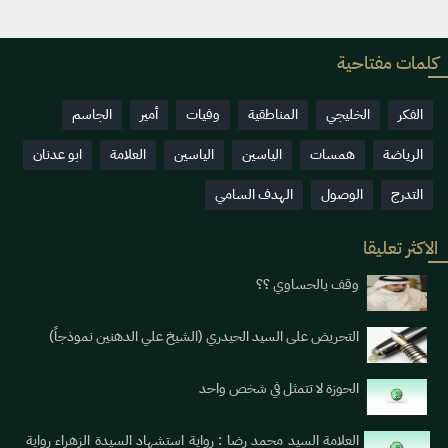
كلمات مفتاحية
الفكر
الخليجي
المناطقية
وفيات
أمير
الجاسم
الرياضة
همسات
الياسين
الياسين
العلامة
ابو عدنان
التدرج
الوصول
الهدف السامي
الاكثر تعليقا
وقف يالحساوي ؟؟
التحريض على السيد الحيدري (الشيخ علي الدهنين نموذجاً)
الحوزة لا تتمثل في شخص واحد
العلامة السيد محمد رضا : رواية استشهاد السيدة الزهراء رواية