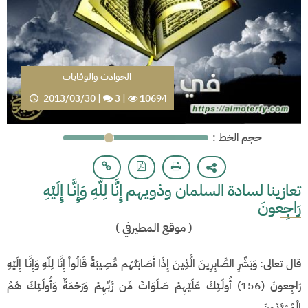
الحوادث والوفايات
2013/03/30
|
3
|
10694
: حجم الخط
تعازينا لسادة السلمان وذويهم إِنَّا لِلّهِ وَإِنَّـا إِلَيْهِ
رَاجِعونَ
(
موقع المطيرفي
)
قال تعالى: وَبَشِّرِ الصَّابِرِينَ الَّذِينَ إِذَا أَصَابَتْهُم مُّصِيبَةٌ قَالُواْ إِنَّا لِلّهِ وَإِنَّـا إِلَيْهِ
رَاجِعونَ (156) أُولَـئِكَ عَلَيْهِمْ صَلَوَاتٌ مِّن رَّبِّهِمْ وَرَحْمَةٌ وَأُولَـئِكَ هُمُ
الْمُهْتَدُونَ