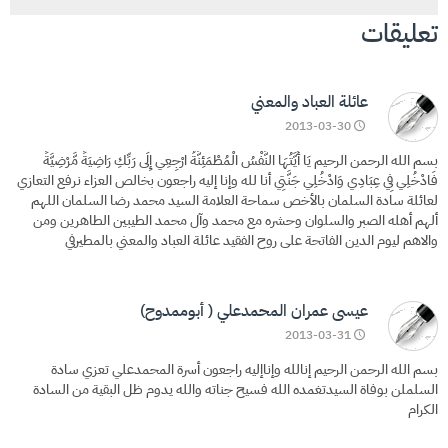
تعليقات
عائلة العباد والمعني
2013-03-30
بسم الله الرحمن الرحيم يَا أَيَّتُهَا النَّفْسُ الْمُطْمَئِنَّةُ ارْجِعِي إِلَى رَبِّكِ رَاضِيَةً مَّرْضِيَّةً
فَادْخُلِي فِي عِبَادِي وَادْخُلِي جَنَّتِي أنا لله وإنا إليه راجعون بخالص العزاء نرفع التعازي
لعائلة سادة السلمان بالأخص سماحة العلامة السيد محمد رضا السلمان اللهم
ألهم أهله الصبر والسلوان وحشره مع محمد وآل محمد الطيبين الطاهرين ومن
والاهم ليوم الدين الفاتحة على روح الفقيد عائلة العباد والمعني بالمطيرفي
عيسى عمران المحمدعلي ( أبوممدوح)
2013-03-31
بسم الله الرحمن الرحيم إنالله وإناإليه راجعون أسرة المحمدعلي تعزي سادة
السلملن بوفاة السيدتغمده الله فسيح جناته والله يدوم ظل البقية من السادة
الكرام