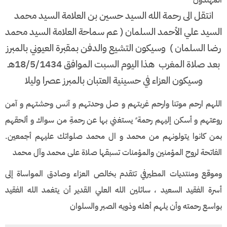
انتقل الى رحمة الله السيد حسين بن العلامة السيد محمد
السيد علي الأحمد السلمان ( عم سماحة العلامة السيد محمد
رضا السلمان ) وسيكون التشيع والدفن بمقبرة العيوني بالمبرز
بعد صلاة المغرب هذا اليوم السبت الموافق 18/5/1434هـ
وسيكون العزاء في حسينية العتبان بالمبرز عصرا وليلا
اللهم ارحم موتنا وارحم غربتهم و صل وحدتهم و آنس وحشتهم و آمن
روعتهم و أسكن إليهم رحمة ً يستغني بها عن رحمةِ من سواك و ألحقهم
بمن كانوا يتولونهم من محمد و ال محمد صلواتك عليهم أجمعين.
الفاتحة لروح المؤمنين والمؤمنات تسبقها صلاة على محمد وآل محمد
وموقع ومنتديات المطيرفي تتقدم بخالص العزاء وصادق المواساة إلى
أسرة الفقيد السعيد ، سائلين الله العلي القدير أن يتغمد الله الفقيد
بواسع رحمته وأن يلهم أهله وذويه الصبر والسلوان