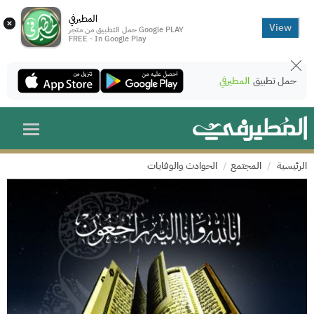
المطيرفي
×
View
حمل التطبيق من متجر Google PLAY
FREE - In Google Play
حمل تطبيق
المطيرفي
الرئيسية
المجتمع
الحوادث والوفايات