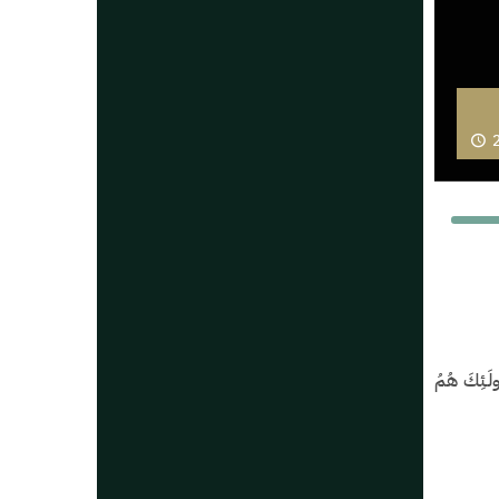
2
َّبِّهِمْ وَرَحْمَةٌ وَأُولَـئِكَ هُمُ