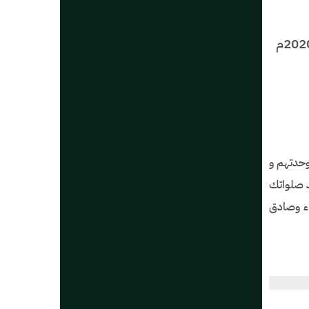
وحدتهم و
د صلواتك
اء وصادق