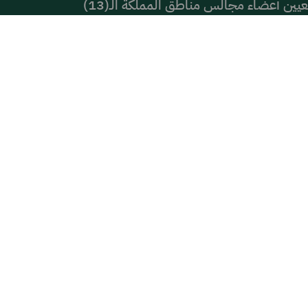
يين أعضاء مجالس مناطق المملكة الـ(13)
سجاد عليهما السلام
 في الأحساء"
ية لإبراز المواهب الأحسائية وتعزيز الحراك الثقافي والفني
اة
قيمتها؟