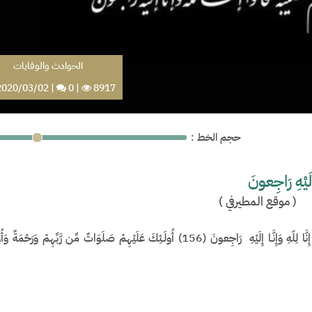
الحوادث والوفايات
020/03/02
|
0
|
8917
: حجم الخط
َيْهِ رَاجِعونَ
(
موقع المطيرفي
)
قال تعالى: وَبَشِّرِ الصَّابِرِينَ الَّذِينَ إِذَا أَصَابَتْهُم مُّصِيبَةٌ قَالُواْ إِنَّا لِلّهِ وَإِنَّـا إِلَيْهِ رَاجِعونَ (156) أُولَـئِكَ عَلَيْهِمْ صَلَوَاتٌ مِّن ر