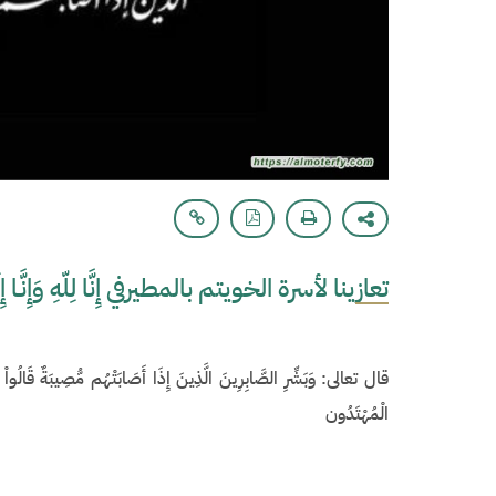
تعازينا لأسرة الخويتم بالمطيرفي إِنَّا لِلّهِ وَإِنَّـا إِل
الْمُهْتَدُون