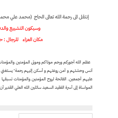
إنتقل الى رحمة الله تعالى الحاج (محمد علي محمد الخويتم (ابو علي )) ال
وسيكون التشييع والدف
مكان العزاء للرجال : حسينية 
عظم الله أجوركم ورحم موتاكم وموتى المؤمنين والمؤمنات
آنس وحشتهم و آمن روعتهم و أسكن إليهم رحمة ً يستغني 
عليهم أجمعين. الفاتحة لروح المؤمنين والمؤمنات تسبقه
المواساة إلى أسرة الفقيد السعيد سائلين الله العلي القدير 