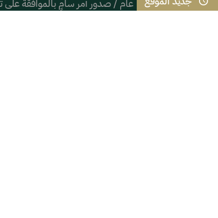
جديد الموقع
عام / صدور أمر سامٍ بالموافقة على تع
احنا جيرانه – كريم الله وبن أخيه ال
مسيرة خلود
"لمحة من حركة تحقيق التراث العلمي
نادي ملهم يطلق باقة من البرامج الرقم
( ( شعب الموز ) )
المائز بين الذكاء والحكمة
القوس الحركي وجلسة التشهد في الصل
التعنصر والعنصرية السادية
اخبار ذات صلة
أمانة المعنى: من أين تستمد الأشياء 