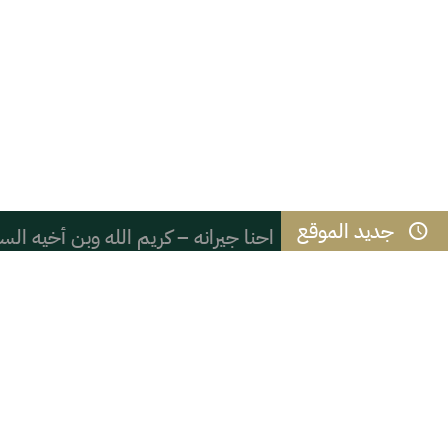
جديد الموقع
احنا جيرانه – كريم الله وبن أخيه ال
مسيرة خلود
"لمحة من حركة تحقيق التراث العلمي
نادي ملهم يطلق باقة من البرامج الرقم
( ( شعب الموز ) )