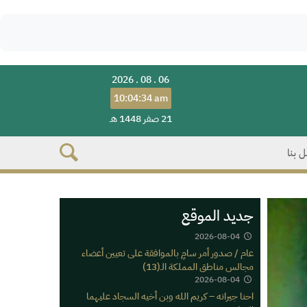
2026 . 08 . 06
10:04:34 am
21 صفر 1448 هـ
 بنا
جديد الموقع
2026-08-04
عام / صدور أمر سامٍ بالموافقة على تعيين أعضاء
مجالس مناطق المملكة الـ(13)
2026-08-04
احنا جيرانه – كريم الله وبن أخيه السجاد عليهما