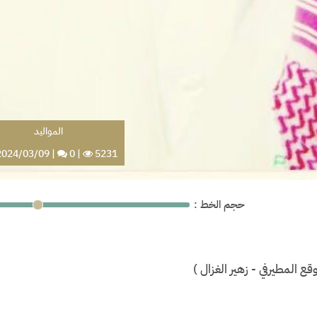
المواليد
024/03/09
|
0
|
5231
: حجم الخط
قع المطيرفي - زهير الغزال
)