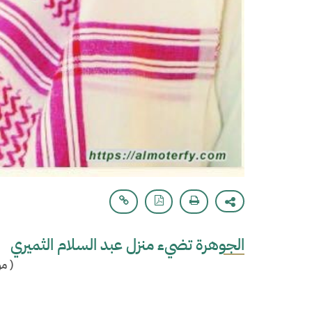
الجوهرة تضيء منزل عبد السلام الثميري
(
مو