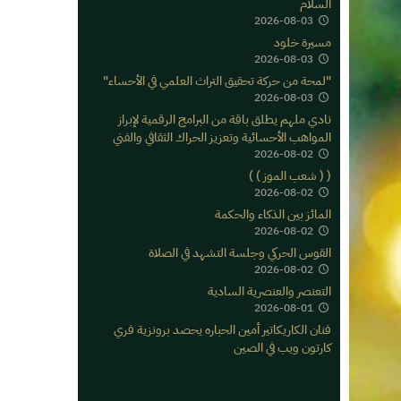
السلام
2026-08-03
مسيرة خلود
2026-08-03
"لمحة من حركة تحقيق التراث العلمي في الأحساء"
2026-08-03
نادي ملهم يطلق باقة من البرامج الرقمية لإبراز
المواهب الأحسائية وتعزيز الحراك الثقافي والفني
2026-08-02
( ( شعب الموز ) )
2026-08-02
المائز بين الذكاء والحكمة
2026-08-02
القوس الحركي وجلسة التشهد في الصلاة
2026-08-02
التعنصر والعنصرية السادية
2026-08-01
فنان الكاريكاتير أمين الحباره يحصد برونزية فري
كارتون ويب في الصين