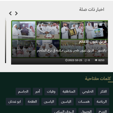
اخبار ذات صلة
فريق عيون الاعلام
بالصور .. فريق عيون هجر يدشن مكتبه في برج الملحم
2022-10-25
0
8253
كلمات مفتاحية
الفكر
الخليجي
المناطقية
وفيات
أمير
الجاسم
الرياضة
همسات
الياسين
الياسين
العلامة
ابو عدنان
التدرج
الوصول
الهدف السامي