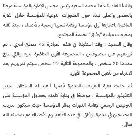
وابتدأ اللقاء بكلمة أ.محمد السعيد رئيس مجلس الإدارة بالمؤسسة مرحبًا
بالحضور وأعطى نبذة حول المنجزات النوعية للمؤسسة خلال الفترة
الماضية باعتبارها أول مؤسسة وقفية تنموية رسمية بالأحساء ، مبديًا ثقته
بمخرجات مبادرة "وفاق" لخدمة المجتمع.
وقال السعيد : وقد استقبلنا في هذه المبادرة 42 مصلح أسري ، تم
توزيعهم على مجموعتين ، المجموعة الأولى الحاضرة اليوم والتي يبلغ
عددها 20 شخص ، والمجموعة الثانية 22 شخص سيتم تدريبهم بعد
الانتهاء من تأهيل المجموعة الأولى.
ثم جاءت فقرة التعريف بالمبادرة قدمها أ.عبدالله السلطان المدير
التنفيذي بالمؤسسة ، موضحًا في بداية كلمته بحصول المؤسسة على
الترخيص الرسمي لإقامة الدورات بمقر المؤسسة حيث سيكون تدريب
المصلحين في مبادرة "وفاق" في هذه القاعة يوم الأحد القادم بمشيئة الله
تعالى.