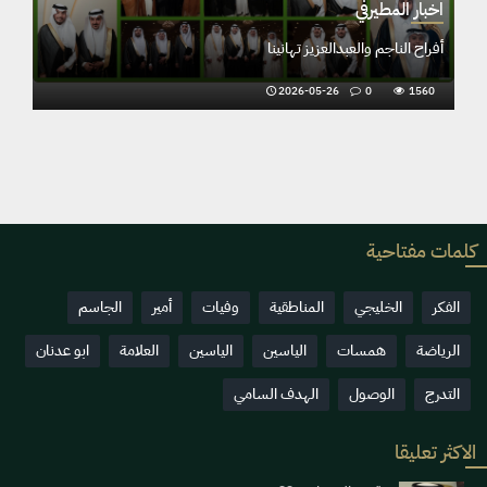
اخبار المطيرفي
أفراح الجاسم والمهناء تهانينا
2026-05-13
0
1941
كلمات مفتاحية
الفكر
الخليجي
المناطقية
وفيات
أمير
الجاسم
الرياضة
همسات
الياسين
الياسين
العلامة
ابو عدنان
التدرج
الوصول
الهدف السامي
الاكثر تعليقا