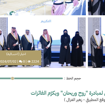
اخبار ( احسائية)
024/07/02
|
0
|
2224
: حجم الخط
بادرة "روح وريحان" ويكرّم الفائزات
قع المطيرفي - زهير الغزال
)