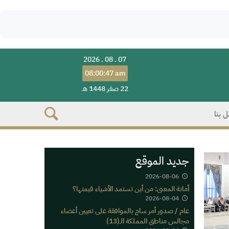
2026 . 08 . 07
08:00:47 am
22 صفر 1448 هـ
 بنا
جديد الموقع
2026-08-06
أمانة المعنى: من أين تستمد الأشياء قيمتها؟
2026-08-04
عام / صدور أمر سامٍ بالموافقة على تعيين أعضاء
مجالس مناطق المملكة الـ(13)