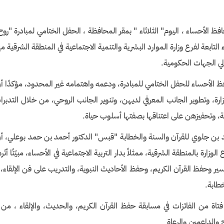
الأحساء ، اليوم" الثلاثاء " بمقر المحافظة ، الحفل الختامي لمبادرة "رو
اء التابعة لفرع وزارة الموارد البشرية والتنمية الاجتماعية في المنطقة الشرقية 
ي الجهات الحكومية.
لأحساء للحفل الختامي للمبادرة، ودعمه واهتمامه غير المحدود، مؤكدًا أن 
زارة، وتطوير الجانب المعرفي لديهن، وتنوير الجانب الروحي، من خلال التدبرات
ية، وتحفيزهن على اعتناقها بصفتها أسلوب حياة.
بن جلوي للقرآن والسنة والخطابة "قبس" الدكتور أحمد بن حمد بوعلي، أن 
ارة بالمنطقة الشرقية، ممثلاً بدار التربية الاجتماعية في الأحساء، مبيّنًا أثره
سير وحفظ القرآن الكريم، وحفظ الأحاديث النبوية، والتدريب على فن الإلقاء
طابة.
والداعمين والرعاة