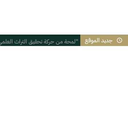
جديد الموقع
"لمحة من حركة تحقيق التراث العلمي
نادي ملهم يطلق باقة من البرامج الرقم
( ( شعب الموز ) )
المائز بين الذكاء والحكمة
القوس الحركي وجلسة التشهد في الصل
التعنصر والعنصرية السادية
أمانة المعنى: من أين تستمد الأشياء 