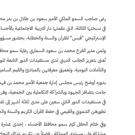
رعى صاحب السمو الملكي الأمير سعود بن طلال بن بدر محافظ 
في نسختها الثالثة، التي نظمتها دار التربية الاجتماعية بالأحس
الإستراتيجي "قبس" للقرآن والسنة والخطابة، بحضور مسؤول
وثمن مدير الفرع محمد بن سعود السماري رعاية سمو محافظ ا
تُعنى بتعزيز الجانب الديني لدى مستفيدات الدور التابعة للو
والتأملات اليومية، وتعميق معرفتهن بالمبادئ والقيم السام
بدوره أوضح رئيس مجلس إدارة جمعية الأمير محمد بن فهد 
جاءت بتضافر الجهود وبالشراكة التكاملية بين الجمعية، وفرع الوز
في مستفيدات الدور اللاتي سعين على مدى ثلاثة أشهر إلى تف
تطورهن التنموي والقيمي في حفظ القرآن الكريم والسنة والخ
مشاركة على مستوى المملكة ، فضلاً عن تكريم شركاء النجاح 