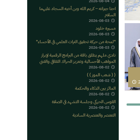
2026-08-04
احنا جيرانه – كريم الله وبن أخيه السجاد عليهما
السلام
2026-08-03
مسيرة خلود
2026-08-03
"لمحة من حركة تحقيق التراث العلمي في الأحساء"
2026-08-03
نادي ملهم يطلق باقة من البرامج الرقمية لإبراز
المواهب الأحسائية وتعزيز الحراك الثقافي والفني
2026-08-02
( ( شعب الموز ) )
2026-08-02
2
المائز بين الذكاء والحكمة
2026-08-02
القوس الحركي وجلسة التشهد في الصلاة
2026-08-02
التعنصر والعنصرية السادية