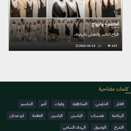
الخطوبة والزواج
افراح الناصر والنفيلي بالهفوف
2026-06-13
619
كلمات مفتاحية
الفكر
الخليجي
المناطقية
وفيات
أمير
الجاسم
الرياضة
همسات
الياسين
الياسين
العلامة
ابو عدنان
التدرج
الوصول
الهدف السامي