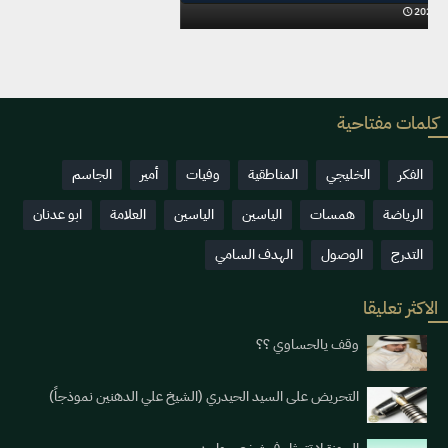
2023-05-27
7249
كلمات مفتاحية
الفكر
الخليجي
المناطقية
وفيات
أمير
الجاسم
الرياضة
همسات
الياسين
الياسين
العلامة
ابو عدنان
التدرج
الوصول
الهدف السامي
الاكثر تعليقا
وقف يالحساوي ؟؟
التحريض على السيد الحيدري (الشيخ علي الدهنين نموذجاً)