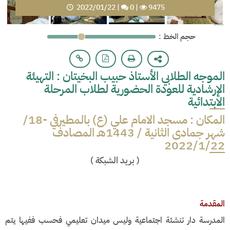
2022/01/22
|
0
|
9475
: حجم الخط
الموجه الطلابي الأستاذ حبيب البخيتان : التهيئة
الإرشادية للعودة الحضورية لطلاب المرحلة
الابتدائية
المكان : مسجد الامام علي (ع) بالمطيرفي -18/
شهر جمادى الثانية / 1443هـ المصادف
2022/1/22
(
بريد الشبكة
)
المقدمة
المدرسة دار تنشئة اجتماعية وليس ميدان تعليمي فحسب ففيها يتم