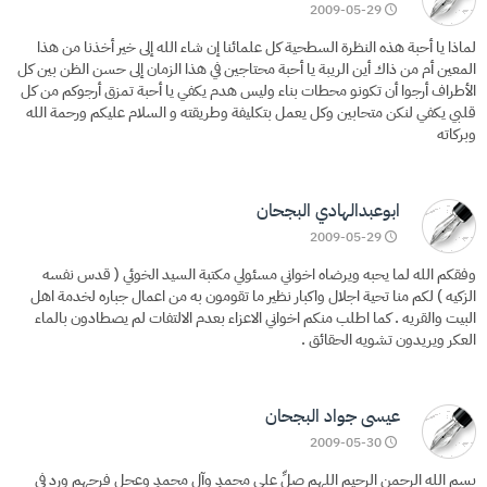
2009-05-29
لماذا يا أحبة هذه النظرة السطحية كل علمائنا إن شاء الله إلى خير أخذنا من هذا
المعين أم من ذاك أين الريبة يا أحبة محتاجين في هذا الزمان إلى حسن الظن بين كل
الأطراف أرجوا أن تكونو محطات بناء وليس هدم يكفي يا أحبة تمزق أرجوكم من كل
قلبي يكفي لنكن متحابين وكل يعمل بتكليفة وطريقته و السلام عليكم ورحمة الله
وبركاته
ابوعبدالهادي البجحان
2009-05-29
وفقكم الله لما يحبه ويرضاه اخواني مسئولي مكتبة السيد الخوئي ( قدس نفسه
الزكيه ) لكم منا تحية اجلال واكبار نظير ما تقومون به من اعمال جباره لخدمة اهل
البيت والقريه . كما اطلب منكم اخواني الاعزاء بعدم الالتفات لم يصطادون بالماء
العكر ويريدون تشويه الحقائق .
عيسى جواد البجحان
2009-05-30
بسم الله الرحمن الرحيم اللهم صلِّ على محمدٍ وآل محمدٍ وعجل فرجهم ورد في