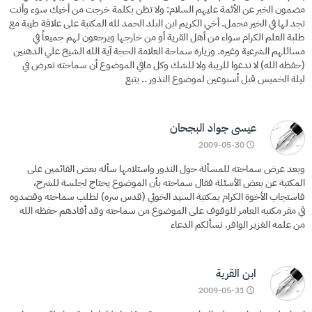
مضمون الخبر عن الأئمة عليهم السلام: ولا تظن بكلمة خرجت من أخيك سوء وأنت
تجد لها في الخير محمل. أخي الكريم ابن البلد الحمد لله المكتبة على علاقة طيبة مع
طلبة العلم الكرام سواء من أهل القرية أو من خارجها ويرجعون لهم جميعاً في
مسائلهم الشرعية وغيره. وزيارة سماحة العلامة الحجة آية الله الشيخ علي الدهنين
(حفظه الله) لا تدعوا للريبة ولا للشك وكل مافي الموضوع أن سماحته تعرض في
ليلة الخميس قبل أسبوعين لموضوع النذور .. يتبع
عيسى جواد البجحان
2009-05-30
وبعد عرض سماحته للمسألة حول النذور واستلامها سأله بعض القائمين على
المكتبة عن بعض الأسئلة فقال سماحته بأن الموضوع يحتاج لجلسة للشرح،
فاستجاب الأخوة الكرام بمكتبة السيد الخوئي (قدس سره) لطلب سماحته وقصدوه
في مقر مكتبه العامر للوقوف على الموضوع من سماحته وقد أفادهم حفظه الله
من علمه الغزير الوافر. نسألكم الدعاء
ابن القرية
2009-05-31