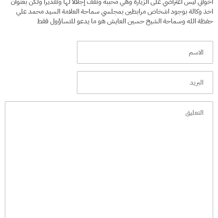
اخواني ليس اعتراضي على الزيارة وهي محببة ونقف إجلالا لها وتقديرا ولكن بعنوان
اخذ وكالة بوجود اشخاص مرابطين بمجلسي سماحة العلامة السيد محمد علي
حفظة الله وسماحة الشيخ حسين العايش هو ما يدعو للتساؤول فقط