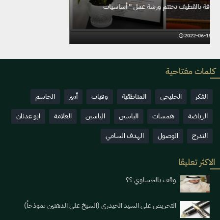
خدمات ذوي الإعاقة بالقطيف تختتم ورشة عمل " أساسيات
الفوتوشوب"
2022-06-15
8930
كلمات مفتاحية
الفكر
الخليجي
المناطقية
وفيات
أمير
الجاسم
الرياضة
همسات
الياسين
الياسين
العلامة
ابو عدنان
التدرج
الوصول
الهدف السامي
الاكثر تعليقا
وقف يالحساوي ؟؟
التحريض على السيد الحيدري (الشيخ علي الدهنين نموذجاً)