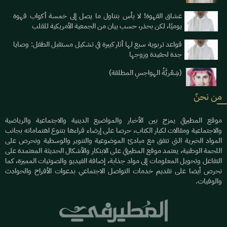
عشاق القهوة! لا بأس بتناول ما يصل إلى خمسة أكواب قهوة
يوميََا، لكن بحذر، حسب بيان من الجمعية الأمريكية للقلب
قواعد تربوية سبع لها أثار كبيرة في تشكيل مستقبل الطفل: وصايا
جدة لحفيدة وزوجها
(شِعْريَّةُ الهواجسِ المطلقة)
من نحنٌ
موقع المطيرفي يمزج بين الأخبار والمواضيع الدينية والاجتماعية والرياضية
والاجتماعية ومقالات لكبار الكتاب، حرصا على إرضاء قراءها بتنوع اهتماماته بجانب
المواد الخبرية التي تتفق مع مبادئ الموضوعية والتنوير والوسطية ونحرص على
اللحمة الوطنية، يعتمد موقع المطيرفي على الابتكار والأشكال الحديثة المعتمدة على
التفاعل وتحويل المعلومات إلى مواد جذابة، إضافة الفيديو والصوتيات المميزة، كما
نحرص أيضا على تقديم خدمات التواصل الاجتماعي بدعوات الأفراح والحوادث
والوفيات.