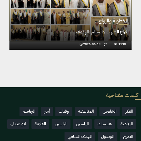
الخطوبة والزو
 والزواج
افراح الشهاب و
ناصر والنفيلي بالهفوف
1130
2026-06-13
كلمات مفتاحية
الفكر
الخليجي
المناطقية
وفيات
أمير
الجاسم
الرياضة
همسات
الياسين
الياسين
العلامة
ابو عدنان
التدرج
الوصول
الهدف السامي